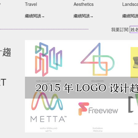
歡哪一款?
房間
名人創作公益展
Archite
y
Travel
Aesthetics
Landsca
raffiti
Fashion / Culture /
Exhibition / Aesthetics
Landsc
Travel
繼續閱讀→
繼續閱讀→
繼續閱
我要訂閱
計趨
RT