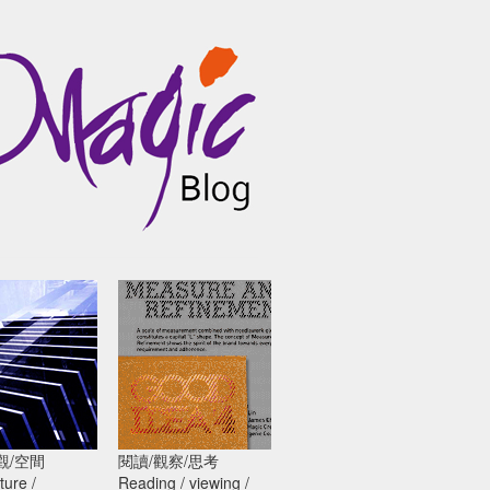
觀/空間
閱讀/觀察/思考
料設計美學
GOOD IDEA 4收錄麥
ture /
Reading / viewing /