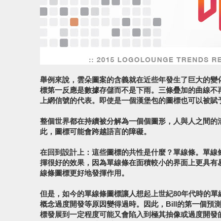
舉例來說，雲朵圖案的含義就在近些年發生了巨大的變
標第一反應是數據存儲而不是下雨。三條疊加的曲線不
上網信號的代表。即使是一個漢堡包的圖標也可以被賦
整個世界都在持續被分解為一個個圖形，人與人之間的
此，圖標可能會跨越語言的障礙。
在回到設計上：這些圖標的共性是什麼？單線條。單線
揮很好的效果，因為單線條在面積較小的界面上更具有
線條圖標更好地發揮作用。
但是，如今的單線條圖標讓人想起上世紀80年代時的單線
概念過度開發等原因變得過時。因此，Bill的第一個預
標發展到一定程度可能又會陷入到極其抽像或過度開發