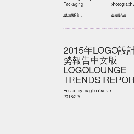
PACKAGING
設計,你喜
Packaging
photograph
TRENDS
illustration/G
繼續閱讀→
繼續閱讀→
2015年LOGO設
勢報告中文版
LOGOLOUNGE
TRENDS REPO
Posted by magic creative
2016/2/5