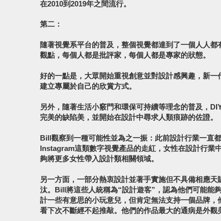
在2010到2019年之間流行。
第二：
隨著視覺系平台的普及，整個視覺都達到了一個人人都
觀點，每個人都是批評家，每個人都是專家的狀態。
好的一點是，大眾開始重視創意並對設計感興趣，新一
建立專屬於自己的欣賞方式。
另外，隨著生活小竅門和環保可持續等理念的普及，DI
完美的缺陷美，並開始在設計中尋求人類痕跡的佐證。
Bill觀察到一種可能性並為之一振：此前設計行業一直都是
Instagram這類數字視覺產品的走紅，女性在設計行
夠將更多女性帶入設計類相關領域。
另一方面，一部分熱衷設計並著手實施但不具備相應天
汰。Bill將這些人統稱為“設計遊客”，認為他們可能
計一些有意思的小玩意兒，但肯定無法支持一個品牌，
看下次不斷經不起推敲。他們的作品最大的通病是外觀