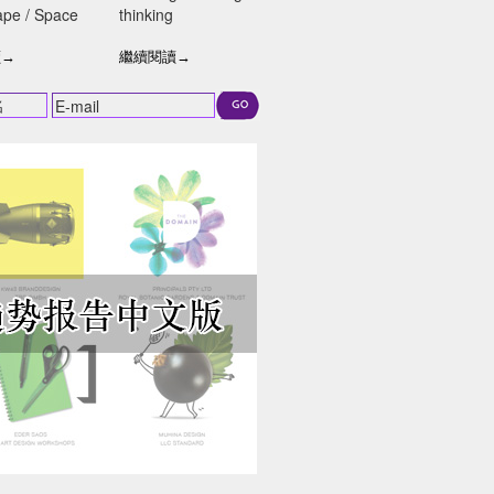
cture /
傑廣告作品
pe / Space
thinking
ape / Space
Reading / viewing /
thinking
讀→
繼續閱讀→