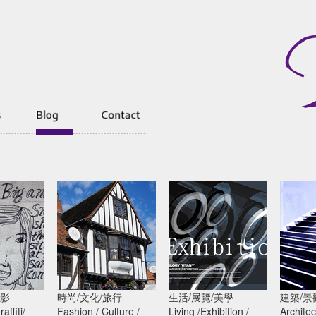
攝影
時尚/文化/旅行
生活/展覽/美學
建築/景
球最佳日曆
直升機變成獨特的酒店
有愛，放馬過來!百大
3D廢
raffiti/
Fashion / Culture /
Living /Exhibition /
Architec