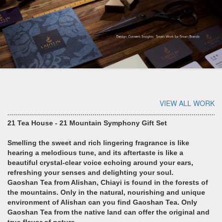
VIEW ALL WORK
21 Tea House - 21 Mountain Symphony Gift Set
Smelling the sweet and rich lingering fragrance is like
hearing a melodious tune, and its aftertaste is like a
beautiful crystal-clear voice echoing around your ears,
refreshing your senses and delighting your soul.
Gaoshan Tea from Alishan, Chiayi is found in the forests of
the mountains. Only in the natural, nourishing and unique
environment of Alishan can you find Gaoshan Tea. Only
Gaoshan Tea from the native land can offer the original and