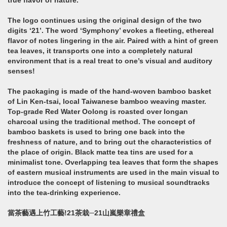
true flavor of nature.
The logo continues using the original design of the two
digits ‘21’. The word ‘Symphony’ evokes a fleeting, ethereal
flavor of notes lingering in the air. Paired with a hint of green
tea leaves, it transports one into a completely natural
environment that is a real treat to one’s visual and auditory
senses!
The packaging is made of the hand-woven bamboo basket
of Lin Ken-tsai, local Taiwanese bamboo weaving master.
Top-grade Red Water Oolong is roasted over longan
charcoal using the traditional method. The concept of
bamboo baskets is used to bring one back into the
freshness of nature, and to bring out the characteristics of
the place of origin. Black matte tea tins are used for a
minimalist tone. Overlapping tea leaves that form the shapes
of eastern musical instruments are used in the main visual to
introduce the concept of listening to musical soundtracks
into the tea-drinking experience.
當茶藝遇上竹工藝!21茶栽─21山嵐樂章禮盒