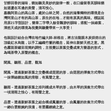
甘醇回香的滋味，猶如聽見美妙的旋律一般，在口齒留香其韻味猶
如迴盪在耳邊的美聲，清耳悅心。
嘉義阿里山的高山茶，處於山林之間，自然的滋養獨特的環境是台
灣阿里山才有的高山茶，原生的在地，才能有原真的風味。標誌延
用原21字型設計，樂章二字帶入餘音飄渺的韻味，搭配一抹綠葉，
渾然天成的環境為視覺與聽覺帶來一大享受！
包裝設計結合台灣在地竹編大師-林根在，將古法龍眼木炭烘焙出的
頂級紅水烏龍，以手工編織竹簍的概念，延伸出新鮮天然之意。黑
色霧面茶罐呈現簡約調性，主視覺以茶葉交疊成東方樂器的形式，
為喝茶帶入原聲的概念。
聞風、聽雨、品雲、觀旭
聞風－透過新鮮茶葉之交疊構成琵琶的形，由琵琶的彈奏方式帶出
一抹彈絲猶如風的滑順，有風聲之意。
聽雨－透過新鮮茶葉之排列構成木琴的形，由木琴的演奏方式帶出
一頃清雨之悅心，有雨聲之意。
品雲－透過新鮮茶葉之組合構成鳳簫的形，由鳳簫的吹奏方式帶出
一緲白雲般婉約浪漫，有雲霧繚繞之意。