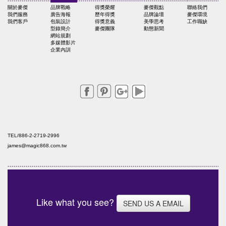
關於麥傑
品牌戰略
得獎榮耀
麥傑觀點
聯絡我們
我們服務
廣告海報
歷年得獎
品牌論壇
麥傑環境
我們客戶
包裝設計
得獎意義
美學思考
工作職缺
型錄簡介
麥傑團隊
動態新聞
網站規劃
多媒體影片
企業內訓
TEL/886-2-2719-2996
james@magic868.com.tw
Like what you see?
SEND US A EMAIL