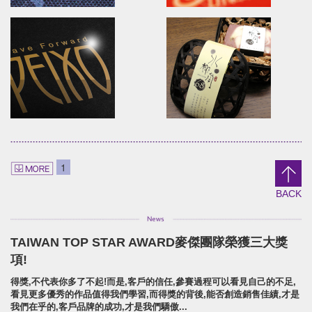
ireij Italy Gelato
ORINAT FOOD
Brand Identity.Poster.Print.Website
Branding.packaging.marketi
艾蕾優格/品牌識別/包裝/網頁/海報設計
原味恰恰/品牌識別/包裝設計/行銷
LADYLIN LINGERIE
U-need Chicken
Branding.packaging.marketing.
Branding.packaging.Poster.
1
蕾迪琳塑身衣/品牌識別/包裝設計/行銷策略
雲嶺鮮雞/品牌識別/包裝設計/行銷
BACK
TAIWAN TOP STAR AWARD麥傑團隊榮獲三大獎
PEIXO Brave Forward!
Shui Liu Jia 68 Soap
項!
Branding.packaging.marketing.
Brand Identity.Packaging.we
得獎,不代表你多了不起!而是,客戶的信任,參賽過程可以看見自己的不足,
沛士歐/品牌識別/包裝設計/行銷策略
水柳角68手工皂舖/品牌識別/包裝
看見更多優秀的作品值得我們學習,而得獎的背後,能否創造銷售佳績,才是
我們在乎的,客戶品牌的成功,才是我們驕傲...