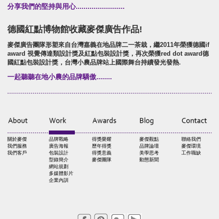
分享我們的堅持與用心.........................
德國紅點博物館收藏麥傑廣告作品!
麥傑廣告團隊形塑來自台灣嘉義在地品牌二一茶栽，繼2011年榮獲德國if
award 視覺傳達類設計獎及紅點包裝設計獎，再次榮獲red dot award德
國紅點包裝設計獎，台灣小農品牌站上國際舞台持續發光發熱.
一起聽聽在地小農的品牌驕傲........
關於麥傑
品牌戰略
得獎榮耀
麥傑觀點
聯絡我們
我們服務
廣告海報
歷年得獎
品牌論壇
麥傑環境
我們客戶
包裝設計
得獎意義
美學思考
工作職缺
型錄簡介
麥傑團隊
動態新聞
網站規劃
多媒體影片
企業內訓