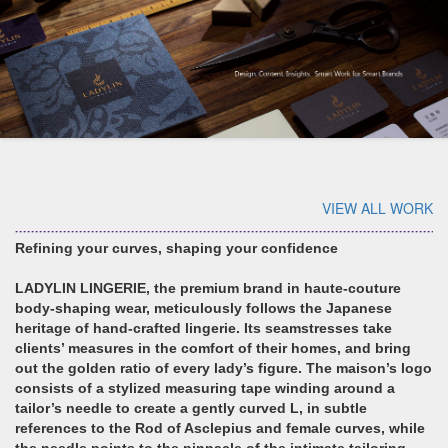
VIEW ALL WORK
Refining your curves, shaping your confidence
LADYLIN LINGERIE, the premium brand in haute-couture
body-shaping wear, meticulously follows the Japanese
heritage of hand-crafted lingerie. Its seamstresses take
clients’ measures in the comfort of their homes, and bring
out the golden ratio of every lady’s figure. The maison’s logo
consists of a stylized measuring tape winding around a
tailor’s needle to create a gently curved L, in subtle
references to the Rod of Asclepius and female curves, while