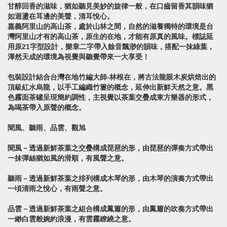
甘醇回香的滋味，猶如聽見美妙的旋律一般，在口齒留香其韻味猶
如迴盪在耳邊的美聲，清耳悅心。
嘉義阿里山的高山茶，處於山林之間，自然的滋養獨特的環境是台
灣阿里山才有的高山茶，原生的在地，才能有原真的風味。標誌延
用原21字型設計，樂章二字帶入餘音飄渺的韻味，搭配一抹綠葉，
渾然天成的環境為視覺與聽覺帶來一大享受！
包裝設計結合台灣在地竹編大師-林根在，將古法龍眼木炭烘焙出的
頂級紅水烏龍，以手工編織竹簍的概念，延伸出新鮮天然之意。黑
色霧面茶罐呈現簡約調性，主視覺以茶葉交疊成東方樂器的形式，
為喝茶帶入原聲的概念。
聞風、聽雨、品雲、觀旭
聞風－透過新鮮茶葉之交疊構成琵琶的形，由琵琶的彈奏方式帶出
一抹彈絲猶如風的滑順，有風聲之意。
聽雨－透過新鮮茶葉之排列構成木琴的形，由木琴的演奏方式帶出
一頃清雨之悅心，有雨聲之意。
品雲－透過新鮮茶葉之組合構成鳳簫的形，由鳳簫的吹奏方式帶出
一緲白雲般婉約浪漫，有雲霧繚繞之意。