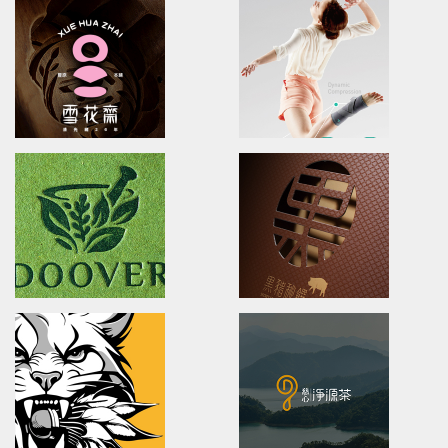
XueHuaZhai
OPPO MEDICAL
brand identity/logo design/packaging
Advertising/Poster Design/P
雪花齋豐原餅舖/品牌形象識別/包裝設計
歐柏醫療/全球主視覺/產品策略/海