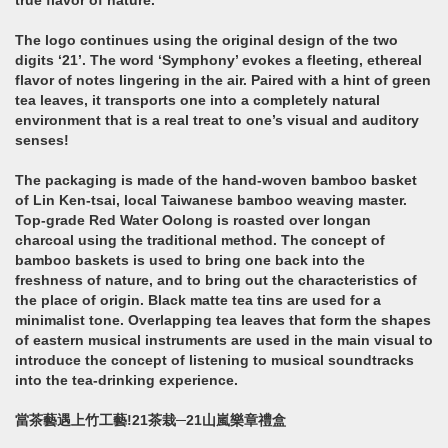
true flavor of nature.
The logo continues using the original design of the two
digits ‘21’. The word ‘Symphony’ evokes a fleeting, ethereal
flavor of notes lingering in the air. Paired with a hint of green
tea leaves, it transports one into a completely natural
environment that is a real treat to one’s visual and auditory
senses!
The packaging is made of the hand-woven bamboo basket
of Lin Ken-tsai, local Taiwanese bamboo weaving master.
Top-grade Red Water Oolong is roasted over longan
charcoal using the traditional method. The concept of
bamboo baskets is used to bring one back into the
freshness of nature, and to bring out the characteristics of
the place of origin. Black matte tea tins are used for a
minimalist tone. Overlapping tea leaves that form the shapes
of eastern musical instruments are used in the main visual to
introduce the concept of listening to musical soundtracks
into the tea-drinking experience.
當茶藝遇上竹工藝!21茶栽─21山嵐樂章禮盒