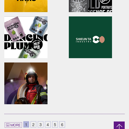
LahQuest
JIU ZHEN NAN
LahQuest
brand identity/packaging
哈囉地球/品牌形象識別/減碳包裝策略/品牌定位
舊振南/品牌識別規範手冊/品牌系
Anko
YUAN LIN FOOD
brand identity/logo design/packaging
brand identity/logo
design/packaging/Digital Ma
安口食品機械/品牌識別/包裝設計/行銷規範
員林食品百年仙草/品牌形象識別/
形象
DANCING PLUM
Shieun_Ta
brand identity/logo design/packaging
brand identity/logo design/p
1
2
3
4
5
6
信義鄉農會/梅子跳舞/產品識別/包裝設計/宣傳影
上森實業/品牌識別/包裝設計/行銷