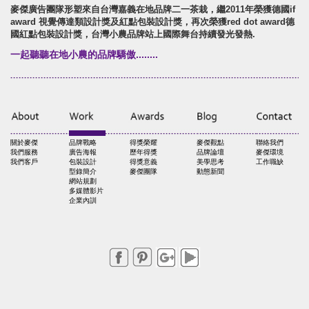
麥傑廣告團隊形塑來自台灣嘉義在地品牌二一茶栽，繼2011年榮獲德國if
award 視覺傳達類設計獎及紅點包裝設計獎，再次榮獲red dot award德
國紅點包裝設計獎，台灣小農品牌站上國際舞台持續發光發熱.
一起聽聽在地小農的品牌驕傲........
關於麥傑
品牌戰略
得獎榮耀
麥傑觀點
聯絡我們
我們服務
廣告海報
歷年得獎
品牌論壇
麥傑環境
我們客戶
包裝設計
得獎意義
美學思考
工作職缺
型錄簡介
麥傑團隊
動態新聞
網站規劃
多媒體影片
企業內訓