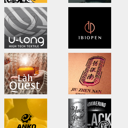
DOOVER
BLACK BRIDGE
Brand Identity.Packaging.Logo design.
logo Design/Packaging Des
茶裡藏醫/品牌策略/包裝設計/品牌識別
黑橋牌黑豬秘饌/產品識別/包裝設計
NA LIAN BADMINTON TEAM
Ching Yuan tea
brand identity/logo design
brand identity/logo design/p
澄涼羽毛球隊/品牌識別形象策略
慈心淨源茶/品牌探索.識別/包裝設
U-long
ibiopen
brand identity/logo design/packaging
brand identity/logo design/p
友良紡織/品牌識別/包裝設計/行銷規範
ibiopen/品牌識別/包裝設計/行銷