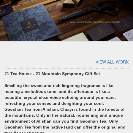
VIEW ALL WORK
21 Tea House - 21 Mountain Symphony Gift Set
Smelling the sweet and rich lingering fragrance is like
hearing a melodious tune, and its aftertaste is like a
beautiful crystal-clear voice echoing around your ears,
refreshing your senses and delighting your soul.
Gaoshan Tea from Alishan, Chiayi is found in the forests of
the mountains. Only in the natural, nourishing and unique
environment of Alishan can you find Gaoshan Tea. Only
Gaoshan Tea from the native land can offer the original and