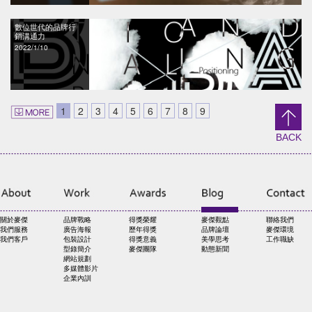
數位世代的品牌行
銷溝通力
2022/1/10
1
2
3
4
5
6
7
8
9
BACK
關於麥傑
品牌戰略
得獎榮耀
麥傑觀點
聯絡我們
我們服務
廣告海報
歷年得獎
品牌論壇
麥傑環境
我們客戶
包裝設計
得獎意義
美學思考
工作職缺
型錄簡介
麥傑團隊
動態新聞
網站規劃
多媒體影片
企業內訓