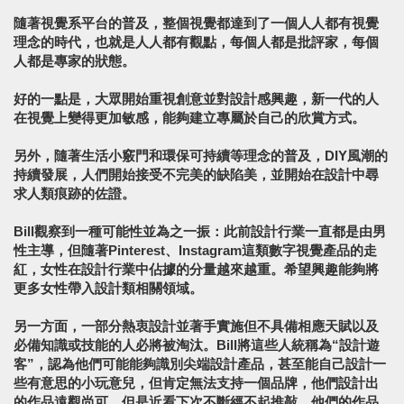
隨著視覺系平台的普及，整個視覺都達到了一個人人都有視覺
理念的時代，也就是人人都有觀點，每個人都是批評家，每個
人都是專家的狀態。
好的一點是，大眾開始重視創意並對設計感興趣，新一代的人
在視覺上變得更加敏感，能夠建立專屬於自己的欣賞方式。
另外，隨著生活小竅門和環保可持續等理念的普及，DIY風潮的
持續發展，人們開始接受不完美的缺陷美，並開始在設計中尋
求人類痕跡的佐證。
Bill觀察到一種可能性並為之一振：此前設計行業一直都是由男
性主導，但隨著Pinterest、Instagram這類數字視覺產品的走
紅，女性在設計行業中佔據的分量越來越重。希望興趣能夠將
更多女性帶入設計類相關領域。
另一方面，一部分熱衷設計並著手實施但不具備相應天賦以及
必備知識或技能的人必將被淘汰。Bill將這些人統稱為“設計遊
客”，認為他們可能能夠識別尖端設計產品，甚至能自己設計一
些有意思的小玩意兒，但肯定無法支持一個品牌，他們設計出
的作品遠觀尚可，但是近看下次不斷經不起推敲。他們的作品