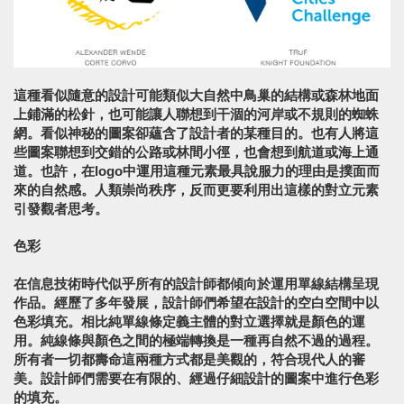
這種看似隨意的設計可能類似大自然中鳥巢的結構或森林地面
上鋪滿的松針，也可能讓人聯想到干涸的河岸或不規則的蜘蛛
網。看似神秘的圖案卻蘊含了設計者的某種目的。也有人將這
些圖案聯想到交錯的公路或林間小徑，也會想到航道或海上通
道。也許，在logo中運用這種元素最具說服力的理由是撲面而
來的自然感。人類崇尚秩序，反而更要利用出這樣的對立元素
引發觀者思考。
色彩
在信息技術時代似乎所有的設計師都傾向於運用單線結構呈現
作品。經歷了多年發展，設計師們希望在設計的空白空間中以
色彩填充。相比純單線條定義主體的對立選擇就是顏色的運
用。純線條與顏色之間的極端轉換是一種再自然不過的過程。
所有者一切都壽命這兩種方式都是美觀的，符合現代人的審
美。設計師們需要在有限的、經過仔細設計的圖案中進行色彩
的填充。