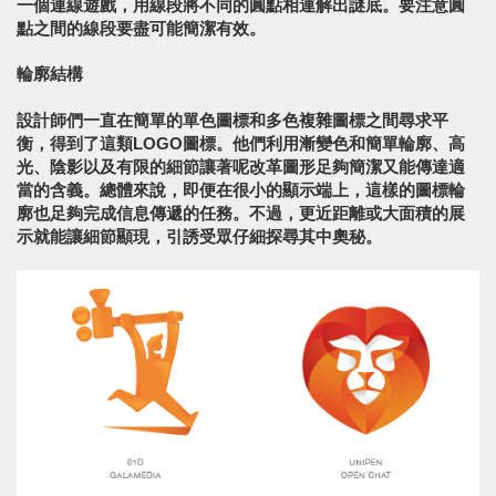
一個連線遊戲，用線段將不同的圓點相連解出謎底。要注意圓
點之間的線段要盡可能簡潔有效。
輪廓結構
設計師們一直在簡單的單色圖標和多色複雜圖標之間尋求平
衡，得到了這類LOGO圖標。他們利用漸變色和簡單輪廓、高
光、陰影以及有限的細節讓著呢改革圖形足夠簡潔又能傳達適
當的含義。總體來說，即便在很小的顯示端上，這樣的圖標輪
廓也足夠完成信息傳遞的任務。不過，更近距離或大面積的展
示就能讓細節顯現，引誘受眾仔細探尋其中奧秘。