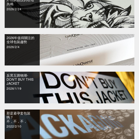
共鳴
2026/2/24
2026年值得關注的
全球包裝趨勢
2026/2/4
反黑五購物潮-
DON’T BUY THIS
JACKET
2026/1/19
那是避孕套包裝
嗎？
不，不，不，
2022/2/10