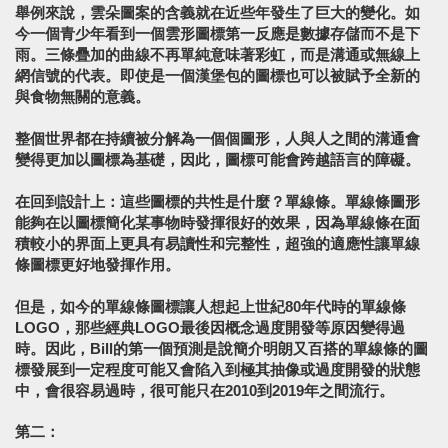
舉例來說，雲朵圖案的含義就在近些年發生了巨大的變化。如
今一個青少年看到一個雲形圖標第一反應是數據存儲而不是下
雨。三條疊加的曲線不再單純意味著彩虹，而是溝通或無線上
網信號的代表。即使是一個漢堡包的圖標也可以被賦予全新的
與食物無關的意義。
整個世界都在持續被分解為一個個圖形，人與人之間的溝通會
變得更加以圖標為基礎，因此，圖標可能會跨越語言的障礙。
在回到設計上：這些圖標的共性是什麼？單線條。單線條圖形
能夠在以圖標簡化某事物時發揮很好的效果，因為單線條在面
積較小的界面上更具有易讀性和完整性，超強的適應性讓單線
條圖標更好地發揮作用。
但是，如今的單線條圖標讓人想起上世紀80年代時的單線條
LOGO，那些經典LOGO最後因概念過度開發等原因變得過
時。因此，Bill的第一個預測是說簡介明朗又百搭的單線條的圖
標發展到一定程度可能又會陷入到極其抽像或過度開發的狀態
中，會很容易過時，很可能只在2010到2019年之間流行。
第二：