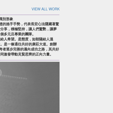
VIEW ALL WORK
牌識別形象
展翅的捻手手勢，代表長宏心法隱藏著驚
情分享，積極堅持，讓人們驚艷，讓夢
是個多元且專業的團隊。
星辰給人希望。是態度，如朝陽給人溫
量。是一條通往共好的康莊大道。創辦
領考者逐步完善的邁向成功之路，其共好
一同激發帶動見賢思齊的正向力量。