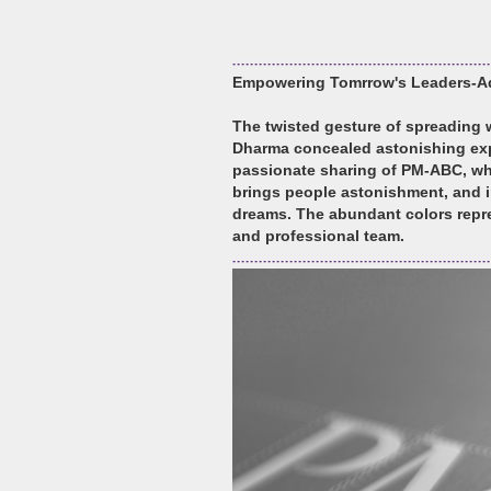
Empowering Tomrrow's Leaders-A
The twisted gesture of spreading
Dharma concealed astonishing expr
passionate sharing of PM-ABC, whi
brings people astonishment, and i
dreams. The abundant colors repre
and professional team.