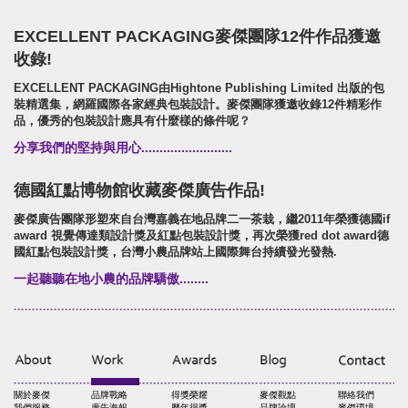
EXCELLENT PACKAGING麥傑團隊12件作品獲邀
收錄!
EXCELLENT PACKAGING由Hightone Publishing Limited 出版的包
裝精選集，網羅國際各家經典包裝設計。麥傑團隊獲邀收錄12件精彩作
品，優秀的包裝設計應具有什麼樣的條件呢？
分享我們的堅持與用心.........................
德國紅點博物館收藏麥傑廣告作品!
麥傑廣告團隊形塑來自台灣嘉義在地品牌二一茶栽，繼2011年榮獲德國if
award 視覺傳達類設計獎及紅點包裝設計獎，再次榮獲red dot award德
國紅點包裝設計獎，台灣小農品牌站上國際舞台持續發光發熱.
一起聽聽在地小農的品牌驕傲........
關於麥傑
品牌戰略
得獎榮耀
麥傑觀點
聯絡我們
我們服務
廣告海報
歷年得獎
品牌論壇
麥傑環境