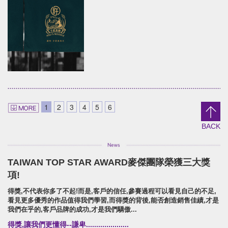
YUAN LIN FOOD
DANCING PLUM
brand identity/logo
brand identity/logo design/p
design/packaging/Digital Marketing
信義鄉農會/梅子跳舞/產品識別/包
片
員林食品百年仙草/品牌形象識別/包裝設計/展覽
形象
Shieun_Ta
SUPER ARMOR
brand identity/logo design/packaging
SUPER ARMOR
1
2
3
4
5
6
上森實業/品牌識別/包裝設計/行銷規範
開廣集團/SUPER ARMOR/品牌
攝策略
BACK
TAIWAN TOP STAR AWARD麥傑團隊榮獲三大獎
HSU'S NOODLE
項!
Brand Identity.Packaging.Logo design.
得獎,不代表你多了不起!而是,客戶的信任,參賽過程可以看見自己的不足,
許家麵線/品牌形象識別/包裝設計/行銷策略
看見更多優秀的作品值得我們學習,而得獎的背後,能否創造銷售佳績,才是
我們在乎的,客戶品牌的成功,才是我們驕傲...
得獎,讓我們更懂得--謙卑.....................