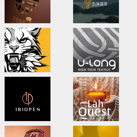
OPPO MEDICAL
DOOVER
Advertising/Poster Design/Print
Brand Identity.Packaging.Lo
歐柏醫療/全球主視覺/產品策略/海報設計
茶裡藏醫/品牌策略/包裝設計/品牌
BLACK BRIDGE
Ching Yuan tea
logo Design/Packaging Design
brand identity/logo design/p
黑橋牌黑豬秘饌/產品識別/包裝設計/LOGO設計
慈心淨源茶/品牌探索.識別/包裝設
NA LIAN BADMINTON TEAM
U-long