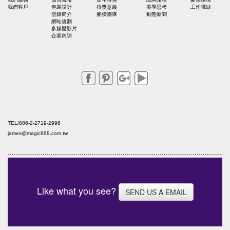
我們客戶
包裝設計
得獎意義
美學思考
工作職缺
型錄簡介
麥傑團隊
動態新聞
網站規劃
多媒體影片
企業內訓
TEL/886-2-2719-2996
james@magic868.com.tw
Like what you see?
SEND US A EMAIL