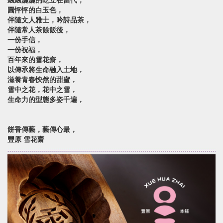
飄飄灑灑的屹立在當代，
圓怦怦的白玉色，
伴隨文人雅士，吟詩品茶，
伴隨常人茶餘飯後，
一份手信，
一份祝福，
百年來的雪花齋，
以傳承將生命融入土地，
滋養青春怏然的甜蜜，
雪中之花，花中之雪，
生命力的型態多姿千遍，
餅香傳藝，藝傳心最，
豐原 雪花齋