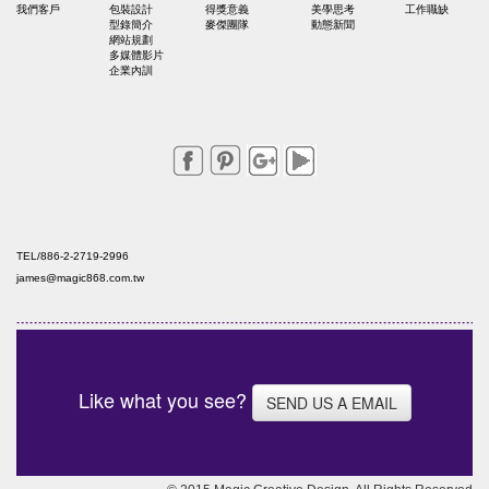
我們客戶
包裝設計
得獎意義
美學思考
工作職缺
型錄簡介
麥傑團隊
動態新聞
網站規劃
多媒體影片
企業內訓
TEL/886-2-2719-2996
james@magic868.com.tw
Like what you see?
SEND US A EMAIL