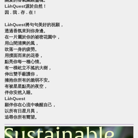
關愛的香氣圍繞靈魂。
LàhQuest源於自然！
因 . 我 . 存 . 在 !
LàhQuest將句句美好的祝願，
透過香氛來到你身邊。
在一片屬於你的祕密花園中，
用山間清爽的風，
吹落一身的疲勞。
用撲面而來的花香，
點亮你每一種心情。
有一棵屹立不搖的大樹，
伸出雙手蔽護你，
擁抱你所有的脆弱不安。
有被星星點亮的夜空，
伴你安然入睡。
LàhQuest
願伴你在心流中喚醒自己，
以所有日星月異，
追尋你所有嚮望。