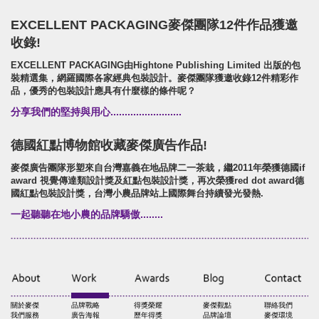
EXCELLENT PACKAGING麥傑團隊12件作品獲邀
收錄!
EXCELLENT PACKAGING由Hightone Publishing Limited 出版的包
裝精選集，網羅國際各家經典包裝設計。麥傑團隊獲邀收錄12件精彩作
品，優秀的包裝設計應具有什麼樣的條件呢？
分享我們的堅持與用心.........................
德國紅點博物館收藏麥傑廣告作品!
麥傑廣告團隊形塑來自台灣嘉義在地品牌二一茶栽，繼2011年榮獲德國if
award 視覺傳達類設計獎及紅點包裝設計獎，再次榮獲red dot award德
國紅點包裝設計獎，台灣小農品牌站上國際舞台持續發光發熱.
一起聽聽在地小農的品牌驕傲........
關於麥傑
品牌戰略
得獎榮耀
麥傑觀點
聯絡我們
我們服務
廣告海報
歷年得獎
品牌論壇
麥傑環境