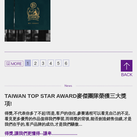
YUAN LIN FOOD
DANCING PLUM
brand identity/logo
brand identity/logo design/p
design/packaging/Digital Marketing
信義鄉農會/梅子跳舞/產品識別/包
片
員林食品百年仙草/品牌形象識別/包裝設計/展覽
形象
Shieun_Ta
SUPER ARMOR
brand identity/logo design/packaging
SUPER ARMOR
1
2
3
4
5
6
上森實業/品牌識別/包裝設計/行銷規範
開廣集團/SUPER ARMOR/品牌
攝策略
BACK
TAIWAN TOP STAR AWARD麥傑團隊榮獲三大獎
HSU'S NOODLE
項!
Brand Identity.Packaging.Logo design.
得獎,不代表你多了不起!而是,客戶的信任,參賽過程可以看見自己的不足,
許家麵線/品牌形象識別/包裝設計/行銷策略
看見更多優秀的作品值得我們學習,而得獎的背後,能否創造銷售佳績,才是
我們在乎的,客戶品牌的成功,才是我們驕傲...
得獎,讓我們更懂得--謙卑.....................