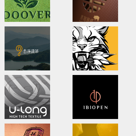
XueHuaZhai
OPPO MEDICAL
brand identity/logo design/packaging
Advertising/Poster Design/P
雪花齋豐原餅舖/品牌形象識別/包裝設計
歐柏醫療/全球主視覺/產品策略/海
DOOVER
BLACK BRIDGE
Brand Identity.Packaging.Logo design.
logo Design/Packaging Des
茶裡藏醫/品牌策略/包裝設計/品牌識別
黑橋牌黑豬秘饌/產品識別/包裝設計
Ching Yuan tea
NA LIAN BADMINTON