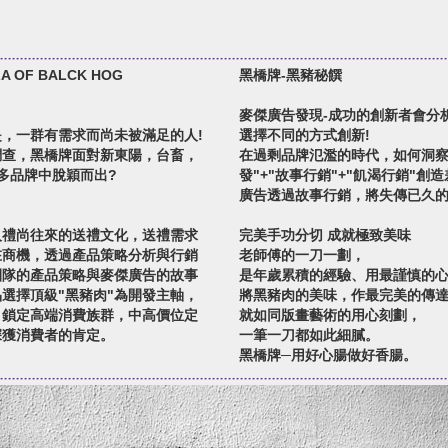
LA OF BALCK HOG
黑橋牌-黑豬秘饌
麥傑廣告發現-成功的創新者會分
，一群有需求而尚未被滿足的人!
選擇不同的方式創新!
調查，黑橋牌面對新東陽，台畜，
在過剩品牌氾濫的時代，如何洞察
多品牌中脫穎而出?
發"+"故事行銷"+"飢渴行銷"
廣告透過故事行銷，將失傳已久
人禮尚往來的送禮文化，送禮需求
完美手功分切 成就極致美味
在商機，透過產品策略分析與行銷
老師傅的一刀一劃，
團隊的產品策略與麥傑廣告的故事
是年歲累積的經驗、用最謹慎的
選擇頂級"黑豬肉"為開發主軸，
將黑豬肉的美味，作最完美的傳
列，鎖定高端消費族群，中高價位定
就如同版畫藝術的用心刻劃，
深獲消費者的肯定。
一筆一刀都如此細膩。
黑橋牌─用好心腸做好香腸。