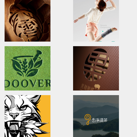
XueHuaZhai
OPPO MEDICAL
brand identity/logo design/packaging
Advertising/Poster Design/P
雪花齋豐原餅舖/品牌形象識別/包裝設計
歐柏醫療/全球主視覺/產品策略/海