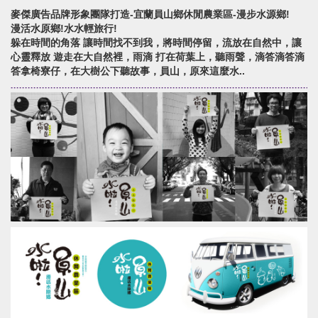
麥傑廣告品牌形象團隊打造-宜蘭員山鄉休閒農業區-漫步水源鄉!
漫活水原鄉!水水輕旅行!
躲在時間的角落 讓時間找不到我，將時間停留，流放在自然中，讓
心靈釋放 遊走在大自然裡，雨滴 打在荷葉上，聽雨聲，滴答滴答滴
答拿椅寮仔，在大樹公下聽故事，員山，原來這麼水..