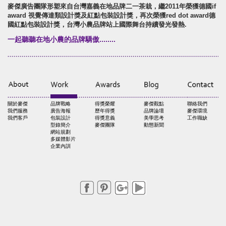
麥傑廣告團隊形塑來自台灣嘉義在地品牌二一茶栽，繼2011年榮獲德國if
award 視覺傳達類設計獎及紅點包裝設計獎，再次榮獲red dot award德
國紅點包裝設計獎，台灣小農品牌站上國際舞台持續發光發熱.
一起聽聽在地小農的品牌驕傲........
關於麥傑
品牌戰略
得獎榮耀
麥傑觀點
聯絡我們
我們服務
廣告海報
歷年得獎
品牌論壇
麥傑環境
我們客戶
包裝設計
得獎意義
美學思考
工作職缺
型錄簡介
麥傑團隊
動態新聞
網站規劃
多媒體影片
企業內訓