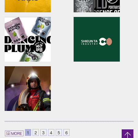
LahQuest
JIU ZHEN NAN
LahQuest
brand identity/packaging
哈囉地球/品牌形象識別/減碳包裝策略/品牌定位
舊振南/品牌識別規範手冊/品牌系
Anko
YUAN LIN FOOD
brand identity/logo design/packaging
brand identity/logo
design/packaging/Digital Ma
安口食品機械/品牌識別/包裝設計/行銷規範
員林食品百年仙草/品牌形象識別/
形象
DANCING PLUM
Shieun_Ta
brand identity/logo design/packaging
brand identity/logo design/p
1
2
3
4
5
6
信義鄉農會/梅子跳舞/產品識別/包裝設計/宣傳影
上森實業/品牌識別/包裝設計/行銷