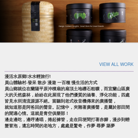
VIEW ALL WORK
漫活水原鄉!水水輕旅行!
員山體驗村-發呆 散步 漫遊 一百種 慢生活的方式
員山鄉就位在蘭陽平原沖積扇的扇頂土地礫石粗曠，而宜蘭山區廣
大的天然森林，紛紛在此展現了他們優質的涵養、淨化功能，四處
皆見水圳清流源源不絕。當聽到老式收音機傳來的廣播聲，
就知道那是阿爸回的聲音。記憶中，夾雜著廣播聲，是屬於那田間
的閒適心情。這就是青空俱樂部！
邊走邊吃，邊哼邊唱，捲起褲管，走在田埂間打著赤腳，漫步到螃
蟹冒泡，遺忘時間的老地方，處處是驚奇，作夢 尋夢 築夢