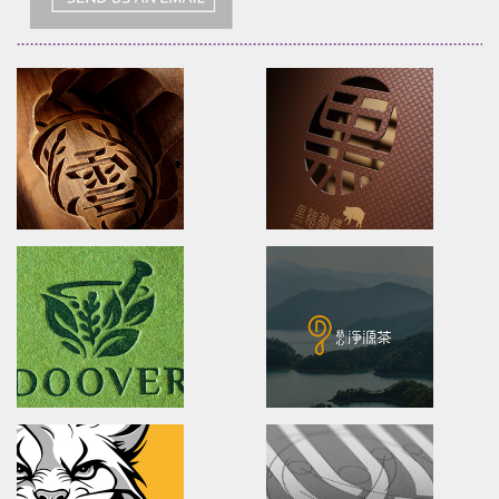
XueHuaZhai
BLACK BRIDGE
brand identity/logo design/packaging
logo Design/Packaging Des