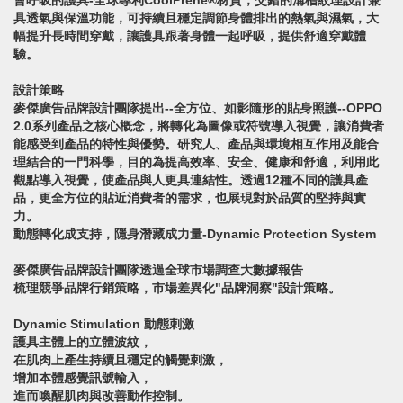
會呼吸的護具-全球專利CoolPrene®材質，交錯的溝槽紋理設計兼
具透氣與保溫功能，可持續且穩定調節身體排出的熱氣與濕氣，大
幅提升長時間穿戴，讓護具跟著身體一起呼吸，提供舒適穿戴體
驗。
設計策略
麥傑廣告品牌設計團隊提出--全方位、如影隨形的貼身照護--OPPO
2.0系列產品之核心概念，將轉化為圖像或符號導入視覺，讓消費者
能感受到產品的特性與優勢。研究人、產品與環境相互作用及能合
理結合的一門科學，目的為提高效率、安全、健康和舒適，利用此
觀點導入視覺，使產品與人更具連結性。透過12種不同的護具產
品，更全方位的貼近消費者的需求，也展現對於品質的堅持與實
力。
動態轉化成支持，隱身潛藏成力量-Dynamic Protection System
麥傑廣告品牌設計團隊透過全球市場調查大數據報告
梳理競爭品牌行銷策略，市場差異化"品牌洞察"設計策略。
Dynamic Stimulation 動態刺激
護具主體上的立體波紋，
在肌肉上產生持續且穩定的觸覺刺激，
增加本體感覺訊號輸入，
進而喚醒肌肉與改善動作控制。