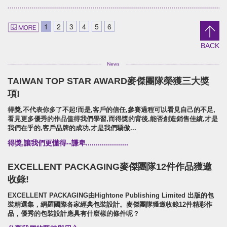
Shieun_Ta
SUPER ARMOR
brand identity/logo design/packaging
SUPER ARMOR
1
2
3
4
5
6
上森實業/品牌識別/包裝設計/行銷規範
開廣集團/SUPER ARMOR/品牌
攝策略
BACK
TAIWAN TOP STAR AWARD麥傑團隊榮獲三大獎
HSU'S NOODLE
項!
Brand Identity.Packaging.Logo design.
得獎,不代表你多了不起!而是,客戶的信任,參賽過程可以看見自己的不足,
許家麵線/品牌形象識別/包裝設計/行銷策略
看見更多優秀的作品值得我們學習,而得獎的背後,能否創造銷售佳績,才是
我們在乎的,客戶品牌的成功,才是我們驕傲...
得獎,讓我們更懂得--謙卑.....................
EXCELLENT PACKAGING麥傑團隊12件作品獲邀
收錄!
EXCELLENT PACKAGING由Hightone Publishing Limited 出版的包
裝精選集，網羅國際各家經典包裝設計。麥傑團隊獲邀收錄12件精彩作
品，優秀的包裝設計應具有什麼樣的條件呢？