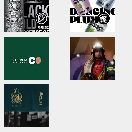
brand identity/logo design/packaging
LahQuest
ibiopen/品牌識別/包裝設計/行銷規範
哈囉地球/品牌形象識別/減碳包裝
JIU ZHEN NAN
Anko
brand identity/packaging
brand identity/logo design/p
舊振南/品牌識別規範手冊/品牌系統規劃
安口食品機械/品牌識別/包裝設計/
YUAN LIN FOOD
DANCING PLUM
brand identity/logo
brand identity/logo design/p
design/packaging/Digital Marketing
信義鄉農會/梅子跳舞/產品識別/包
片
員林食品百年仙草/品牌形象識別/包裝設計/展覽
形象