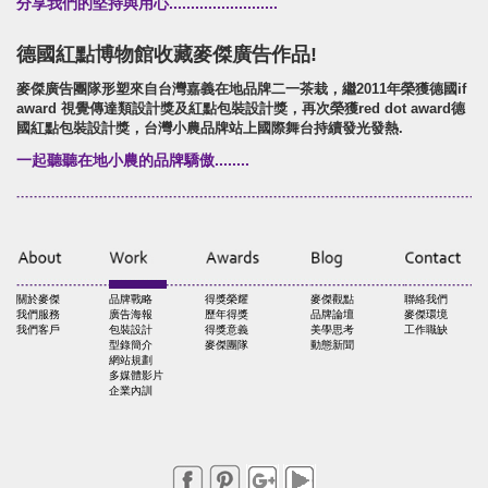
分享我們的堅持與用心.........................
德國紅點博物館收藏麥傑廣告作品!
麥傑廣告團隊形塑來自台灣嘉義在地品牌二一茶栽，繼2011年榮獲德國if
award 視覺傳達類設計獎及紅點包裝設計獎，再次榮獲red dot award德
國紅點包裝設計獎，台灣小農品牌站上國際舞台持續發光發熱.
一起聽聽在地小農的品牌驕傲........
關於麥傑
品牌戰略
得獎榮耀
麥傑觀點
聯絡我們
我們服務
廣告海報
歷年得獎
品牌論壇
麥傑環境
我們客戶
包裝設計
得獎意義
美學思考
工作職缺
型錄簡介
麥傑團隊
動態新聞
網站規劃
多媒體影片
企業內訓