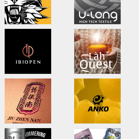
雪花齋豐原餅舖/品牌形象識別/包裝設計
黑橋牌黑豬秘饌/產品識別/包裝設計
DOOVER
Ching Yuan tea
Brand Identity.Packaging.Logo design.
brand identity/logo design/p
茶裡藏醫/品牌策略/包裝設計/品牌識別
慈心淨源茶/品牌探索.識別/包裝設
NA LIAN BADMINTON TEAM
U-long
brand identity/logo design
brand identity/logo design/p
澄涼羽毛球隊/品牌識別形象策略
友良紡織/品牌識別/包裝設計/行銷
ibiopen
LahQuest