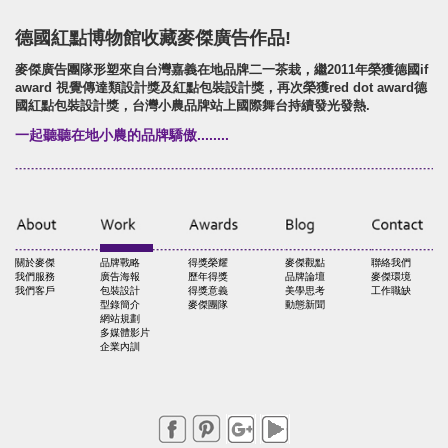
德國紅點博物館收藏麥傑廣告作品!
麥傑廣告團隊形塑來自台灣嘉義在地品牌二一茶栽，繼2011年榮獲德國if
award 視覺傳達類設計獎及紅點包裝設計獎，再次榮獲red dot award德
國紅點包裝設計獎，台灣小農品牌站上國際舞台持續發光發熱.
一起聽聽在地小農的品牌驕傲........
關於麥傑
品牌戰略
得獎榮耀
麥傑觀點
聯絡我們
我們服務
廣告海報
歷年得獎
品牌論壇
麥傑環境
我們客戶
包裝設計
得獎意義
美學思考
工作職缺
型錄簡介
麥傑團隊
動態新聞
網站規劃
多媒體影片
企業內訓