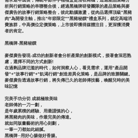
需求逐年成長，傳統年節伴手禮禮盒是潛在商機，透過產品策略分
析與行銷策略的串聯整合後，經過黑橋牌研發團隊的產品策略與麥
傑廣告的故事行銷策略整合，彼此動腦激盪，從肉品選擇頂級"黑豬
肉"為開發主軸，推出"年節限定""黑豬秘饌"禮盒系列，鎖定高端消
費族群，中高價位定價策略，上市後即獲得媒體注目，更深獲消費
者的肯定。
黑橋牌-黑豬秘饌
麥傑廣告發現-成功的創新者會分析產業的創新模式，接著會深思熟
慮，選擇不同的方式創新!
在過剩品牌氾濫的時代，如何洞察人心，看見需求，運用"產品開
發"+"故事行銷"+"飢渴行銷"創造差異化策略，是品牌的致勝關鍵。
麥傑廣告透過故事行銷，將失傳已久的老師傅技藝，喚醒兒時的美
味記憶
完美手功分切 成就極致美味
老師傅的一刀一劃，
是年歲累積的經驗、用最謹慎的心，
將黑豬肉的美味，作最完美的傳達。
就如同版畫藝術的用心刻劃，
一筆一刀都如此細膩。
黑橋牌─用好心腸做好香腸。