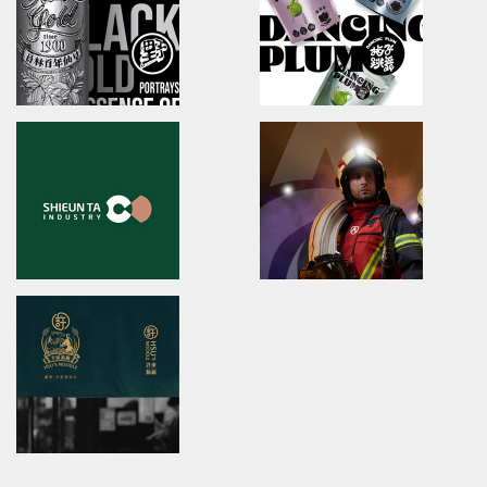
ibiopen/品牌識別/包裝設計/行銷規範
哈囉地球/品牌形象識別/減碳包裝
JIU ZHEN NAN
Anko
brand identity/packaging
brand identity/logo design/p
舊振南/品牌識別規範手冊/品牌系統規劃
安口食品機械/品牌識別/包裝設計/
YUAN LIN FOOD
DANCING PLUM
brand identity/logo
brand identity/logo design/p
design/packaging/Digital Marketing
信義鄉農會/梅子跳舞/產品識別/包
片
員林食品百年仙草/品牌形象識別/包裝設計/展覽
形象