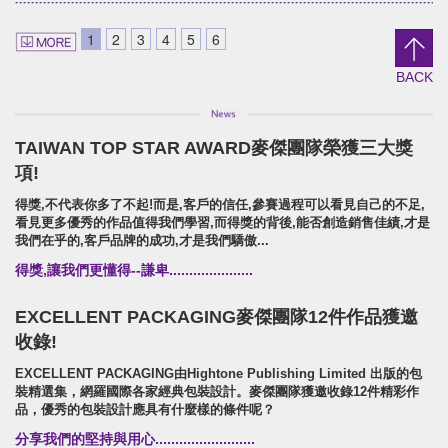
Shieun_Ta
SUPER ARMOR
brand identity/logo design/packaging
SUPER ARMOR
1
2
3
4
5
6
上森實業/品牌識別/包裝設計/行銷規範
開廣集團/SUPER ARMOR/品牌
攝策略
BACK
TAIWAN TOP STAR AWARD麥傑團隊榮獲三大獎
HSU'S NOODLE
項!
Brand Identity.Packaging.Logo design.
得獎,不代表你多了不起!而是,客戶的信任,參賽過程可以看見自己的不足,
許家麵線/品牌形象識別/包裝設計/行銷策略
看見更多優秀的作品值得我們學習,而得獎的背後,能否創造銷售佳績,才是
我們在乎的,客戶品牌的成功,才是我們驕傲...
得獎,讓我們更懂得--謙卑.....................
EXCELLENT PACKAGING麥傑團隊12件作品獲邀
收錄!
EXCELLENT PACKAGING由Hightone Publishing Limited 出版的包
裝精選集，網羅國際各家經典包裝設計。麥傑團隊獲邀收錄12件精彩作
品，優秀的包裝設計應具有什麼樣的條件呢？
分享我們的堅持與用心.........................