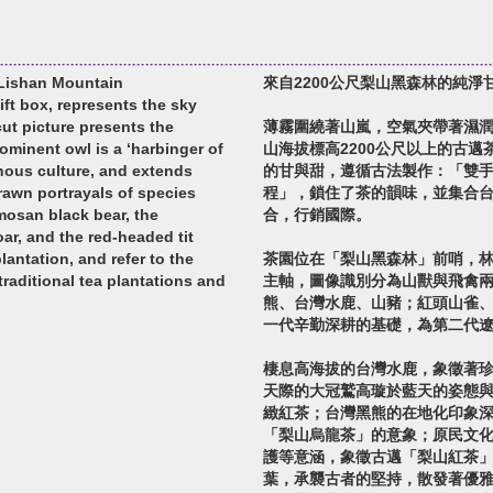
 Lishan Mountain
來自2200公尺梨山黑森林的純淨甘
ift box, represents the sky
ut picture presents the
薄霧圍繞著山嵐，空氣夾帶著濕
rominent owl is a ‘harbinger of
山海拔標高2200公尺以上的古
nous culture, and extends
的甘與甜，遵循古法製作：「雙
rawn portrayals of species
程」，鎖住了茶的韻味，並集合
mosan black bear, the
合，行銷國際。
ar, and the red-headed tit
lantation, and refer to the
茶園位在「梨山黑森林」前哨，
raditional tea plantations and
主軸，圖像識別分為山獸與飛禽
熊、台灣水鹿、山豬；紅頭山雀
一代辛勤深耕的基礎，為第二代
棲息高海拔的台灣水鹿，象徵著
天際的大冠鷲高璇於藍天的姿態
緻紅茶；台灣黑熊的在地化印象
「梨山烏龍茶」的意象；原民文
護等意涵，象徵古邁「梨山紅茶
葉，承襲古者的堅持，散發著優