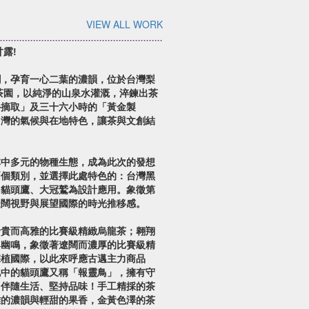
VIEW ALL WORK
露!
潤，孕育一心二葉的濃韻，位於台灣梨
邁茶園，以純淨的山泉水灌溉，淬鍊出茶
手摘取」及三十六小時的「黃金製
台灣的氣候與在地特色，讓茶與文創結
林中多元的物種生態，成為此次的發想
兩個類別，並選擇此處特色的：台灣黑
、貓頭鷹、大冠鷲為設計應用。象徵第
遼闊視野與展望國際的時光推移感。
珍貴而高雅的比賽級精緻烏龍茶；翱翔
與幽鳴，象徵著遼闊而濃厚的比賽級精
深植國際，以此來呼應古邁主力商品
化中的貓頭鷹又稱「報靈鳥」，擁有守
」伴隨生活、堅持品味！手工精採的茶
雅的濃韻與輕甜的果香，金黃色澤的茶