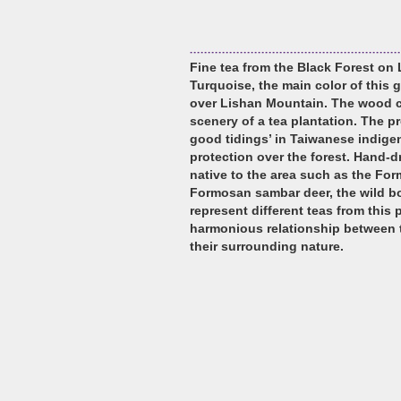
Fine tea from the Black Forest on
Turquoise, the main color of this g
over Lishan Mountain. The wood c
scenery of a tea plantation. The p
good tidings’ in Taiwanese indige
protection over the forest. Hand-d
native to the area such as the For
Formosan sambar deer, the wild bo
represent different teas from this p
harmonious relationship between t
their surrounding nature.