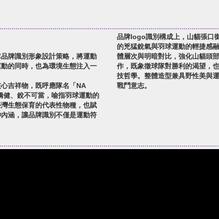
品牌logo識別構成上，山貓張
的兇猛銳氣與羽球運動的輕捷感
隊品牌識別形象設計策略，將運動
體層次與明暗對比，強化山貓頭
運動的同時，也為環境生態注入一
作，既象徵球隊對勝利的渴望，
技哲學。整體造型兼具野性美與
心吉祥物，既呼應隊名「NA
戰鬥意志。
敏矯健、銳不可當，喻指羽球運動的
臺灣生態保育的代表性物種，也賦
神內涵，讓品牌識別不僅是運動符