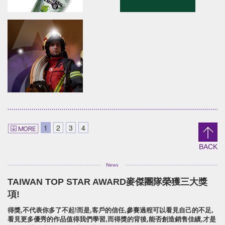
Anko
YUAN LIN FOOD
brand identity/logo design/packaging
brand identity/logo
design/packaging/Digital Ma
安口食品機械/品牌識別/包裝設計/行銷規範
員林食品百年仙草/品牌形象識別/
形象
DANCING PLUM
Shieun_Ta
brand identity/logo design/packaging
brand identity/logo design/p
1
2
3
4
信義鄉農會/梅子跳舞/產品識別/包裝設計/宣傳影
上森實業/品牌識別/包裝設計/行銷
片
BACK
TAIWAN TOP STAR AWARD麥傑團隊榮獲三大獎
SUPER ARMOR
項!
SUPER ARMOR
得獎,不代表你多了不起!而是,客戶的信任,參賽過程可以看見自己的不足,
開廣集團/SUPER ARMOR/品牌形象識別/產品拍
看見更多優秀的作品值得我們學習,而得獎的背後,能否創造銷售佳績,才是
攝策略