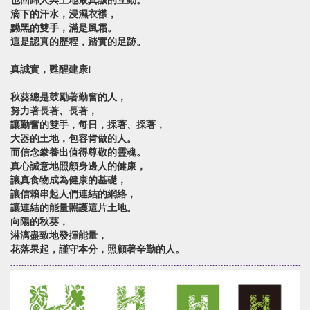
也回歸人與土地最真誠的互動。
滴下的汗水，浸濕衣襟，
黝黑的雙手，滿是風霜。
這是認真的歷程，踏實的足跡。
真誠實，甦醒建康!
秋葵總是鼓勵著勤奮的人，
努力著長著、長著，
讓勤奮的雙手，每日，採著、採著，
大器的土地，包容肯做的人。
而信念豢養出值得尊敬的靈魂。
真心誠意地照顧身邊人的健康，
讓真食物成為健康的基礎，
讓信賴串起人們連結的網絡，
讓連結的能量照護這片土地。
向陽的秋葵，
淋漓盡致地發揮能量，
花落果起，謹守本分，照顧著辛勤的人。