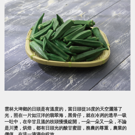
雲林大埤鄉的日頭是有溫度的，當日頭從16度的天空灑落了
光，照在一片如汪洋的翡翠海，黑骨仔，就在冷冽的透早一吸
一吐中，在辛甘且溫的枝頭慢慢綻開，一朵一朵又一朵，不論
是川燙，烘焙，都有日頭光的酸甘蜜甜，務農的尊重，農業的
價值，在這一滴滴中綻放。