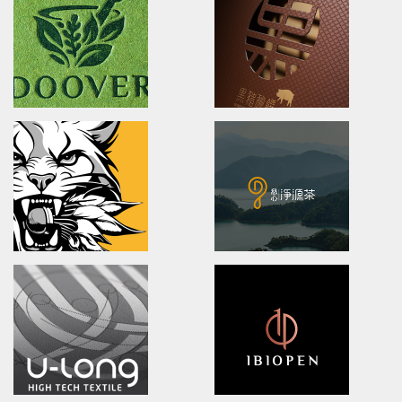
XueHuaZhai
OPPO MEDICAL
brand identity/logo design/packaging
Advertising/Poster Design/P
雪花齋豐原餅舖/品牌形象識別/包裝設計
歐柏醫療/全球主視覺/產品策略/海
DOOVER
BLACK BRIDGE
Brand Identity.Packaging.Logo design.
logo Design/Packaging Des
茶裡藏醫/品牌策略/包裝設計/品牌識別
黑橋牌黑豬秘饌/產品識別/包裝設計