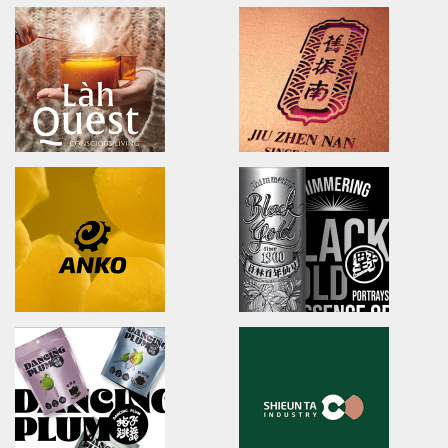
NA LIAN BADMINTON TEAM
Ching Yuan tea
brand identity/logo design
brand identity/logo design/p
澄涼羽毛球隊/品牌識別形象策略
慈心淨源茶/品牌探索.識別/包裝設
U-long
ibiopen
brand identity/logo design/packaging
brand identity/logo design/p
友良紡織/品牌識別/包裝設計/行銷規範
ibiopen/品牌識別/包裝設計/行銷
LahQuest
JIU ZHEN NAN
LahQuest
brand identity/packaging
哈囉地球/品牌形象識別/減碳包裝策略/品牌定位
舊振南/品牌識別規範手冊/品牌系