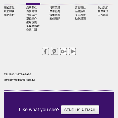
關於麥傑
品牌戰略
得獎榮耀
麥傑觀點
聯絡我們
我們服務
廣告海報
歷年得獎
品牌論壇
麥傑環境
我們客戶
包裝設計
得獎意義
美學思考
工作職缺
型錄簡介
麥傑團隊
動態新聞
網站規劃
多媒體影片
企業內訓
TEL/886-2-2719-2996
james@magic868.com.tw
Like what you see?
SEND US A EMAIL