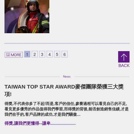
brand identity/logo design/packaging
brand identity/logo
design/packaging/Digital Ma
安口食品機械/品牌識別/包裝設計/行銷規範
員林食品百年仙草/品牌形象識別/
形象
DANCING PLUM
Shieun_Ta
brand identity/logo design/packaging
brand identity/logo design/p
1
2
3
4
5
6
信義鄉農會/梅子跳舞/產品識別/包裝設計/宣傳影
上森實業/品牌識別/包裝設計/行銷
片
BACK
TAIWAN TOP STAR AWARD麥傑團隊榮獲三大獎
SUPER ARMOR
項!
SUPER ARMOR
得獎,不代表你多了不起!而是,客戶的信任,參賽過程可以看見自己的不足,
開廣集團/SUPER ARMOR/品牌形象識別/產品拍
看見更多優秀的作品值得我們學習,而得獎的背後,能否創造銷售佳績,才是
攝策略
我們在乎的,客戶品牌的成功,才是我們驕傲...
得獎,讓我們更懂得--謙卑.....................