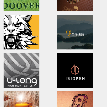
XueHuaZhai
OPPO MEDICAL
brand identity/logo design/packaging
Advertising/Poster Design/P
雪花齋豐原餅舖/品牌形象識別/包裝設計
歐柏醫療/全球主視覺/產品策略/海
DOOVER
BLACK BRIDGE
Brand Identity.Packaging.Logo design.
logo Design/Packaging Des
茶裡藏醫/品牌策略/包裝設計/品牌識別
黑橋牌黑豬秘饌/產品識別/包裝設計
NA LIAN BADMINTON TEAM
Ching Yuan tea
brand identity/logo design
brand identity/logo design/p