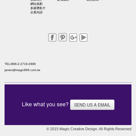
網站規劃
多媒體影片
企業內訓
TEL/886-2-2719-2996
james@magic868.com.tw
Like what you see?
SEND US A EMAIL
© 2015 Magic Creative Design. All Rights Reserved