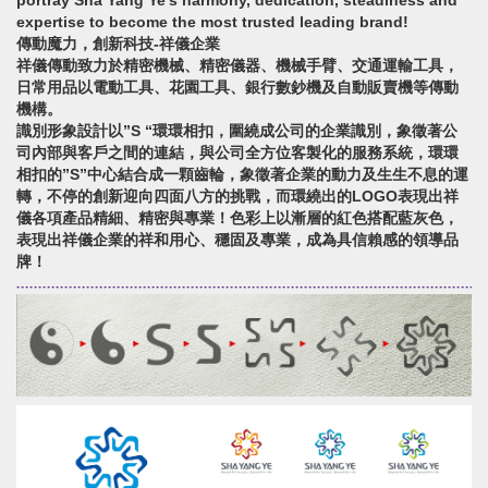
portray Sha Yang Ye’s harmony, dedication, steadiness and
expertise to become the most trusted leading brand!
傳動魔力，創新科技-祥儀企業
祥儀傳動致力於精密機械、精密儀器、機械手臂、交通運輸工具，
日常用品以電動工具、花園工具、銀行數鈔機及自動販賣機等傳動
機構。
識別形象設計以”S “環環相扣，圍繞成公司的企業識別，象徵著公
司內部與客戶之間的連結，與公司全方位客製化的服務系統，環環
相扣的”S”中心結合成一顆齒輪，象徵著企業的動力及生生不息的運
轉，不停的創新迎向四面八方的挑戰，而環繞出的LOGO表現出祥
儀各項產品精細、精密與專業！色彩上以漸層的紅色搭配藍灰色，
表現出祥儀企業的祥和用心、穩固及專業，成為具信賴感的領導品
牌！