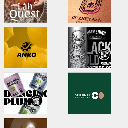
澄涼羽毛球隊/品牌識別形象策略
慈心淨源茶/品牌探索.識別/包裝設
U-long
ibiopen
brand identity/logo design/packaging
brand identity/logo design/p
友良紡織/品牌識別/包裝設計/行銷規範
ibiopen/品牌識別/包裝設計/行銷
LahQuest
JIU ZHEN NAN
LahQuest
brand identity/packaging
哈囉地球/品牌形象識別/減碳包裝策略/品牌定位
舊振南/品牌識別規範手冊/品牌系
Anko
YUAN LIN FOOD