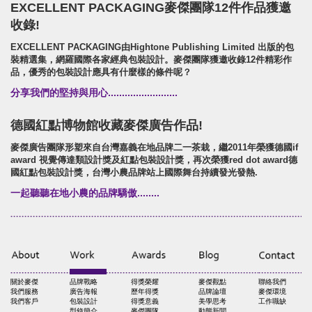
EXCELLENT PACKAGING麥傑團隊12件作品獲邀
收錄!
EXCELLENT PACKAGING由Hightone Publishing Limited 出版的包
裝精選集，網羅國際各家經典包裝設計。麥傑團隊獲邀收錄12件精彩作
品，優秀的包裝設計應具有什麼樣的條件呢？
分享我們的堅持與用心.........................
德國紅點博物館收藏麥傑廣告作品!
麥傑廣告團隊形塑來自台灣嘉義在地品牌二一茶栽，繼2011年榮獲德國if
award 視覺傳達類設計獎及紅點包裝設計獎，再次榮獲red dot award德
國紅點包裝設計獎，台灣小農品牌站上國際舞台持續發光發熱.
一起聽聽在地小農的品牌驕傲........
關於麥傑
品牌戰略
得獎榮耀
麥傑觀點
聯絡我們
我們服務
廣告海報
歷年得獎
品牌論壇
麥傑環境
我們客戶
包裝設計
得獎意義
美學思考
工作職缺
型錄簡介
麥傑團隊
動態新聞