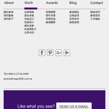
關於麥傑
品牌戰略
得獎榮耀
麥傑觀點
聯絡我們
我們服務
廣告海報
歷年得獎
品牌論壇
麥傑環境
我們客戶
包裝設計
得獎意義
美學思考
工作職缺
型錄簡介
麥傑團隊
動態新聞
網站規劃
多媒體影片
企業內訓
TEL/886-2-2719-2996
james@magic868.com.tw
Like what you see?
SEND US A EMAIL