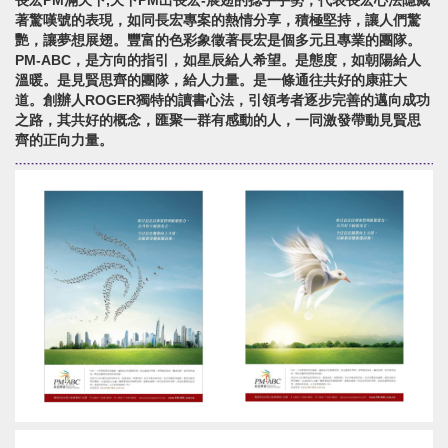
長宏PM滿天下,天下PM出長宏-展翅的捻手手勢，代表長宏心法隱藏
著驚嘆號的表現，如同長宏專案的熱情分享，積極堅持，讓人們驚
艷，讓夢想展翅。豐富的色彩象徵著長宏是個多元且專業的團隊。
PM-ABC，是方向的指引，如星辰給人希望。是態度，如朝陽給人
溫暖。是見賢思齊的團隊，給人力量。是一條通往共好的康莊大
道。創辦人ROGER獨特的讀書心法，引領考者逐步完善的邁向成功
之路，其共好的概念，匯聚一群有感動的人，一同激發帶動見賢思
齊的正向力量。