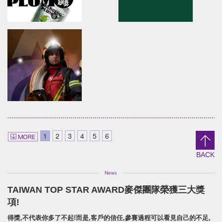
Anko
YUAN LIN FOOD
brand identity/logo design/packaging
brand identity/logo
design/packaging/Digital Ma
安口食品機械/品牌識別/包裝設計/行銷規範
員林食品百年仙草/品牌形象識別/
形象
DANCING PLUM
Shieun_Ta
brand identity/logo design/packaging
brand identity/logo design/p
1
2
3
4
5
6
信義鄉農會/梅子跳舞/產品識別/包裝設計/宣傳影
上森實業/品牌識別/包裝設計/行銷
片
BACK
TAIWAN TOP STAR AWARD麥傑團隊榮獲三大獎
SUPER ARMOR
項!
SUPER ARMOR
得獎,不代表你多了不起!而是,客戶的信任,參賽過程可以看見自己的不足,