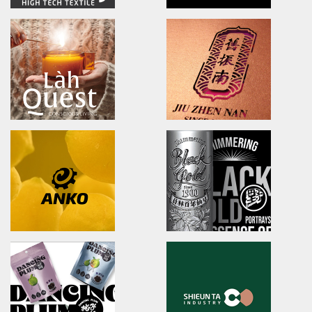
NA LIAN BADMINTON TEAM
Ching Yuan tea
brand identity/logo design
brand identity/logo design/p
澄涼羽毛球隊/品牌識別形象策略
慈心淨源茶/品牌探索.識別/包裝設
U-long
ibiopen
brand identity/logo design/packaging
brand identity/logo design/p
友良紡織/品牌識別/包裝設計/行銷規範
ibiopen/品牌識別/包裝設計/行銷
LahQuest
JIU ZHEN NAN
LahQuest
brand identity/packaging
哈囉地球/品牌形象識別/減碳包裝策略/品牌定位
舊振南/品牌識別規範手冊/品牌系