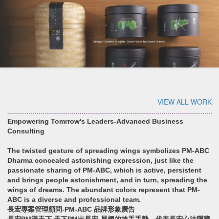
VIEW ALL WORK
Empowering Tomrrow's Leaders-Advanced Business
Consulting
The twisted gesture of spreading wings symbolizes PM-ABC
Dharma concealed astonishing expression, just like the
passionate sharing of PM-ABC, which is active, persistent
and brings people astonishment, and in turn, spreading the
wings of dreams. The abundant colors represent that PM-
ABC is a diverse and professional team.
長宏專案管理顧問-PM-ABC 品牌形象廣告