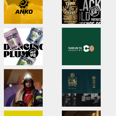
友良紡織/品牌識別/包裝設計/行銷規範
ibiopen/品牌識別/包裝設計/行銷
LahQuest
JIU ZHEN NAN
LahQuest
brand identity/packaging
哈囉地球/品牌形象識別/減碳包裝策略/品牌定位
舊振南/品牌識別規範手冊/品牌系
Anko
YUAN LIN FOOD
brand identity/logo design/packaging
brand identity/logo
design/packaging/Digital Ma
安口食品機械/品牌識別/包裝設計/行銷規範
員林食品百年仙草/品牌形象識別/
形象