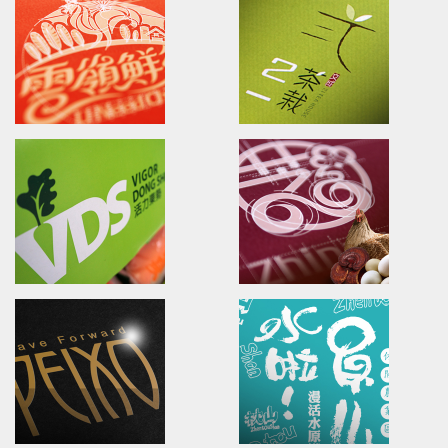
HONMA GOLF
SYNMOSA GROUP
BERES KIWAMI
The leading Specialty
Biopharmaceutical Corporat
HONMA-Passion for a New Challenge
健僑信元集團/品牌識別/海報/型錄
本間高爾夫球/日本頂級工藝高爾夫球
全新上市!
Sprouts Family Yard
KUMY TEA PLANTAT
Brand name.Packaging.Marketing.
Branding.packaging.marketi
斯布特芽田/品牌命名/品牌識別/包裝設計
古邁農場/品牌識別/包裝設計/行銷
U-need Chicken
21TEA HOUSE
Branding.packaging.Poster.
Branding.packaging.marketi
雲嶺鮮雞/品牌識別/包裝設計/行銷策略
二一茶栽/品牌識別/包裝設計/行銷