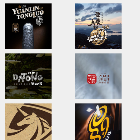
YU PE HSLANG
No one spared
Branding/packaging/marketing
POSTER DESIGN
漁品軒/品牌識別設計/包裝設計/行銷推廣
國際海報設計
YUANLIN FOOD
YUNGCHING Realty G
Brand Strategy Development/video
Company Profile Design
員林食品/仙草輕鬆煮/產品影片/企業形象影片
永慶集團/公司簡介
YuanLin TongLuo
JiuFen Foodtrip
brand identity/logo design/packaging
brand identity/logo design/
員林銅鑼禮盒/品牌識別/包裝設計/行銷規範
徑饗九份/活動識別/DM設計/行銷