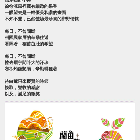
信步鄉野小路
徐徐涼風裡藏有細緻的果香
一眼望去是一幅優美和諧的畫面
不知不覺，已然體驗最珍貴的鄉野情懷
每日，不曾間斷
稻園與家厝的辛勤往返
看照著，稻苗茁壯的希望
每日，不曾間斷
擦去眉宇間斗大的汗珠
忘卻灼熱艷陽，辛勤耕種著
待白鷺飛來慶賀的時節
換取，豐收的感謝
以及，滿足的微笑