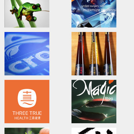
Design
欣技資訊/全球廣告設計/產品影片/
外貿協會-台中/包裝設計/品牌識別形象課程
PM-ABC
CIPHERLAB RS30
Branding/advertising/Poster design
Advertising.Video.Print.Mag
長宏專案管理/廣告設計/海報設計/品牌設計
欣技資訊/全球廣告設計/產品影片/
EPSON
UNIMAX
EPSON
Brand Identity.Poster.Print.
愛普生/廣告設計/文案企劃
普威國際/品牌設計/海報設計/網頁