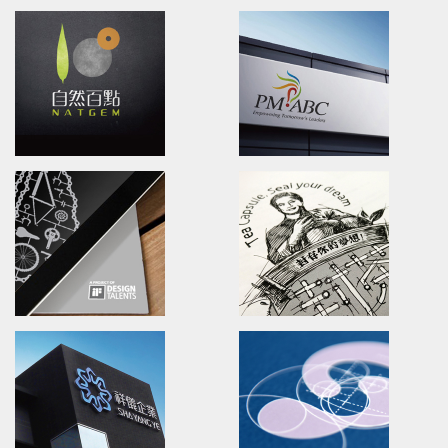
VDS
Zhinature
packaging/marketing/Communication
Branding/packaging/marketi
活力東勢/品牌診斷/包裝設計/品牌內化訓練
天然芝道/品牌識別設計/包裝設計/
PEIXO Brave Forward!
YUANSHAN Agricultura
Branding.packaging.marketing.
Branding.marketing.
沛士歐/品牌識別/包裝設計/行銷策略
水啦!員山休閒農業區/品牌活動識別
100% TEA
PM-ABC
Branding.packaging.marketing.
Branding.packaging.marketi
自然百點/品牌識別/包裝設計/行銷策略
長宏專案/品牌識別/包裝設計/行銷