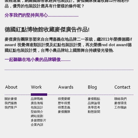
裝精選集，網羅國際各家經典包裝設計。麥傑團隊獲邀收錄12件精彩作
品，優秀的包裝設計應具有什麼樣的條件呢？
分享我們的堅持與用心.........................
德國紅點博物館收藏麥傑廣告作品!
麥傑廣告團隊形塑來自台灣嘉義在地品牌二一茶栽，繼2011年榮獲德國if
award 視覺傳達類設計獎及紅點包裝設計獎，再次榮獲red dot award德
國紅點包裝設計獎，台灣小農品牌站上國際舞台持續發光發熱.
一起聽聽在地小農的品牌驕傲........
關於麥傑
品牌戰略
得獎榮耀
麥傑觀點
聯絡我們
我們服務
廣告海報
歷年得獎
品牌論壇
麥傑環境
我們客戶
包裝設計
得獎意義
美學思考
工作職缺
型錄簡介
麥傑團隊
動態新聞
網站規劃
多媒體影片
企業內訓