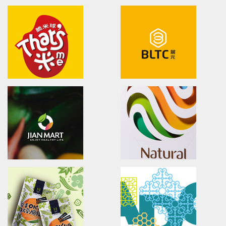
Hanse
Acrobio Healthcare
brand identity/logo design/packaging
Brand Identity & Visual Co
和仕集團/品牌識別/包裝設計/行銷規範
昇喬健康事業/品牌識別/包裝設計
Naturel Benefits
U-need Chicken
Brand Identity/Packaging/Logo design
Poster.Branding.packaging.
純在冷壓果汁/品牌戰略/市場調查/包裝設計
立瑞畜產/雲嶺鮮雞/產品形象/海報
That's me
BLTC
Brand Identity & Visual Communication
brand identity/logo design/p
源順食品/品牌識別/包裝設計
麗元科技/品牌識別/包裝設計/行銷