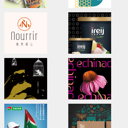
JIAN MART
NATURA BENEFITS
brand identity/logo design/packaging
Brand Identity.Packaging.Lo
健康食彩有機超市/品牌形象識別/包裝設計
食安生技HPP果汁/品牌識別/包裝
HONESEED OKRRA
BADOU PLAZA
Branding.packaging.marketing.
Brand Identity.interior design
葵香秋葵/品牌識別/包裝設計/網站設計/行銷策略
新北投文創天地/品牌識別/環境指標
Nourrir
ireij Italy Gelato
Branding.packaging.marketing.
Brand Identity.Poster.Print.
煥然郁心/品牌識別/品牌命名/包裝設計/行銷策略
艾蕾優格/品牌識別/包裝/網頁/海報