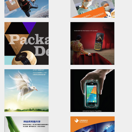
TiMOTION
NATURA BENEFITS
Poster.Advertising.Print.Magazine
Brand Identity.Packaging.Lo
第一傳動/海報設計/廣告設計/展場主視覺形象
食安生技-紅心芭樂果醬/包裝設計/
CIPHERLAB 9200
UNIMAX
Advertising.Video.Print.Magazine
Brand Identity.Poster.Print.
欣技資訊/全球廣告設計/產品影片/網站形象
普威國際/品牌設計/海報設計/網頁
TAITRA
CIPHERLAB CP55
Training/Brand Identity/Packaging
Advertising.Video.Print.Mag