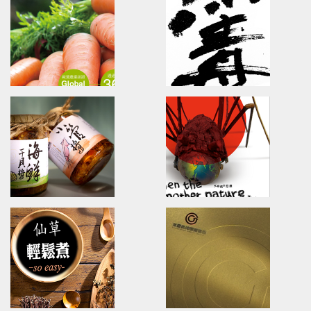
Acrobio Healthcare
yung ming spring
Training/Brand Identity/Visual
Branding.packaging.marketi
Communication
陽明春天/包裝設計/傳達設計
昇喬健康事業/品牌內化訓練/品牌識別/包裝設計
ThreeTrueHealth
Magic Creative
brand identity/logo design/packaging
Magic Blog/Brand design/log
三真健康/品牌識別/包裝設計/行銷規劃
麥傑廣告部落格/麥.觀點/全新觀點
VDS/VIGOR DONG SHIH
U-need Chicken
Brand Strategy Development
Type design/Poster design
活力東勢/品牌戰略/國際行銷/品牌工作營
雲嶺鮮雞/字體設計/海報設計