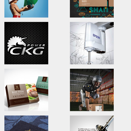
Ingenuity Follows Natures
Echinacea Tea
Poster design/Visual communication
Branding.packaging.marketi
妙法自然/亞洲海報展/海報設計/視覺溝通設計
一村香草屋/品牌識別/包裝設計/行
SINYI REALTY
YUNSHAN TEA&COF
Advertising.Print.Magazine.Activity
Brand Identity.Poster.Packa
信義房屋/人才招募活動/廣告設計/主視覺設計
雲山藝文咖啡茶館/品牌識別/包裝
CGK POWER
EPSON ProSix6
Branding.packaging.marketing.
Advertising Design/magazin