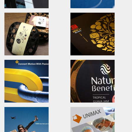
IDBC! AWARD
CHA TEI TEA HOUES
Brand Identity.packaging.poster design.
Branding.packaging.marketi
全球自行車比賽/活動識別/包裝設計/簡介設計
喜堂茶業/活動識別/包裝設計/行銷
ShayangYe Logo Design
SYNMOSA GROUP
Brand Identity.Logo design
The leading Specialty
Biopharmaceutical Corporat
祥儀企業/品牌識別形象設計/LOGO設計
創新與前瞻視野的亞洲特色製藥集
健喬信元集團全新形象
Shui Liu Jia 68 Soap
DER-LI 80th Old Store
Brand Identity.Packaging.website
Brand Identity.Packaging.Lo
水柳角68手工皂舖/品牌識別/包裝設計/網站形象
花蓮德利豆乾/品牌規劃/包裝設計/l