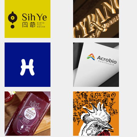
DANCING PLUM
Shieun_Ta
brand identity/logo design/packaging
brand identity/logo design/p
信義鄉農會/梅子跳舞/產品識別/包裝設計/宣傳影
上森實業/品牌識別/包裝設計/行銷
片
SUPER ARMOR
HSU'S NOODLE
SUPER ARMOR
Brand Identity.Packaging.Lo
開廣集團/SUPER ARMOR/品牌形象識別/產品拍
許家麵線/品牌形象識別/包裝設計/
攝策略
Shi Ye
CYRANO
Shi Ye TEA HOUSE/logo design/
Brand Identity.Packaging.Lo
四爺茶屋/品牌設計/包裝設計/LOGO設計
席哈諾/品牌識別/包裝設計/行銷策