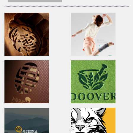
XueHuaZhai
OPPO MEDICAL
brand identity/logo design/packaging
Advertising/Poster Design/P
雪花齋豐原餅舖/品牌形象識別/包裝設計
歐柏醫療/全球主視覺/產品策略/海